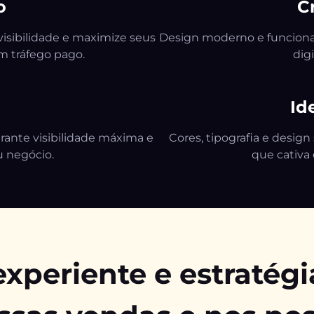
o
C
isibilidade e maximize seus
Design moderno e funciona
m tráfego pago.
dig
Id
ante visibilidade máxima e
Cores, tipografia e desi
u negócio.
que cativa 
experiente e estratégi