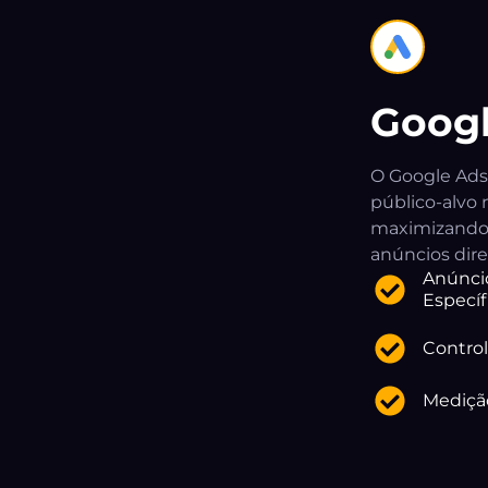
Goog
O Google Ads 
público-alvo 
maximizando 
anúncios dire
Anúncio
Específ
Control
Medição