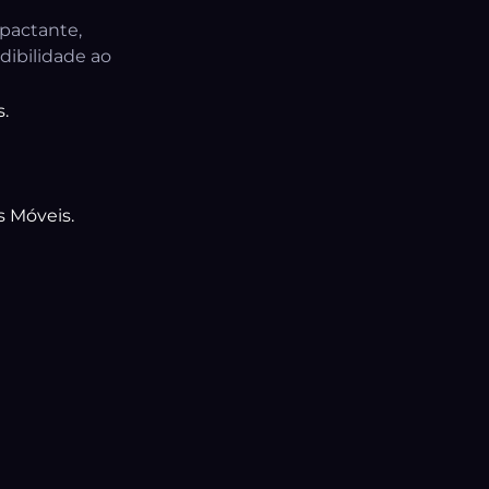
pactante,
edibilidade ao
.
s Móveis.